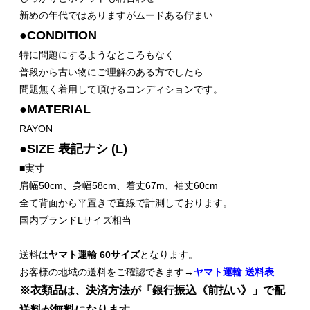
新めの年代ではありますがムードある佇まい
●CONDITION
特に問題にするようなところもなく
普段から古い物にご理解のある方でしたら
問題無く着用して頂けるコンディションです。
●MATERIAL
RAYON
●SIZE 表記ナシ (L)
■実寸
肩幅50cm、身幅58cm、着丈67m、袖丈60cm
全て背面から平置きで直線で計測しております。
国内ブランドLサイズ相当
送料は
ヤマト運輸 60サイズ
となります。
お客様の地域の送料をご確認できます→
ヤマト運輸 送料表
※衣類品は、決済方法が「銀行振込《前払い》」で配
送料が無料になります。